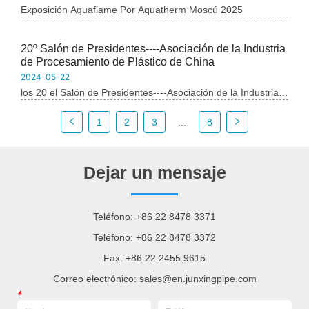
Co., Ltd. hizo una aparición impresionante con su gama
Exposición Aquaflame Por Aquatherm Moscú 2025
completa de productos de sistemas de tuberías de plástico.
Esto marca el décimo año consecutivo en el que Junxing
20º Salón de Presidentes----Asociación de la Industria
participa, demostrando su firme compromiso con la
de Procesamiento de Plástico de China
profundización de su presencia en los mercados de Rusia y
Europa del Este.
2024-05-22
los 20 el Salón de Presidentes----Asociación de la Industria
de Procesamiento de Plástico de China los 20 el El salón de
presidentes de la Asociación China de la Industria de
1
2
3
...
8
Procesamiento de Plásticos (CPPIA) se celebró con éxito en
Tianjin el 18 de...
Dejar un mensaje
Teléfono: +86 22 8478 3371
Teléfono: +86 22 8478 3372
Fax: +86 22 2455 9615
Correo electrónico: sales@en.junxingpipe.com
*