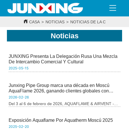
CASA
>
NOTICIAS
>
NOTICIAS DE LA COMPAÑÍA
Noticias
JUNXING Presenta La Delegación Rusa Una Mezcla
De Intercambio Comercial Y Cultural
2025-05-15
Junxing Pipe Group marca una década en Moscú
AquaFlame 2026, ganando clientes globales con
fuerza sólida
2026-02-26
Del 3 al 6 de febrero de 2026, AQUAFLAME & AIRVENT -
Exposición Internacional de Equipos de HVAC, Baño y
Piscina de Rusia - se abrió grandiosamente en Moscú. Como
Exposición Aquaflame Por Aquatherm Moscú 2025
evento clave en la industria global de HVAC, atrajo a marcas
2025-02-20
de renombre de todo el mundo. Tianjin Junxing Pipe Group