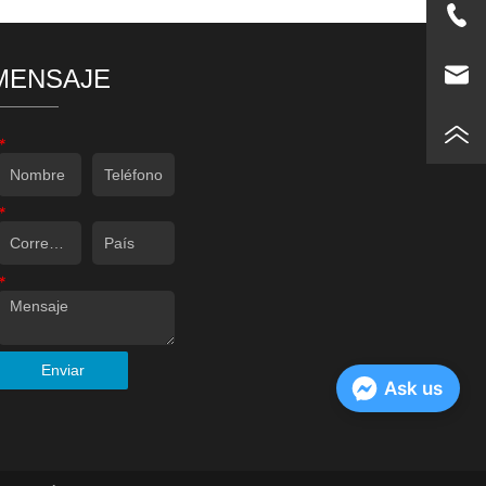
MENSAJE
*
*
*
Enviar
Ask us