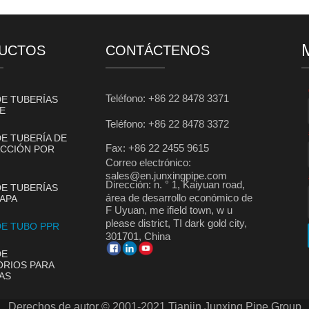
UCTOS
CONTÁCTENOS
Teléfono: +86 22 8478 3371
DE TUBERÍAS
E
Teléfono: +86 22 8478 3372
DE TUBERÍA DE
Fax: +86 22 2455 9615
CCIÓN POR
Correo electrónico:
sales@en.junxingpipe.com
Dirección: n. ° 1, Kaiyuan road,
DE TUBERÍAS
área de desarrollo económico de
APA
F Uyuan, me ifield town, w u
please district, TI dark gold city,
DE TUBO PPR
301701, China
DE
RIOS PARA
AS
Derechos de autor © 2001-2021 Tianjin Junxing Pipe Group