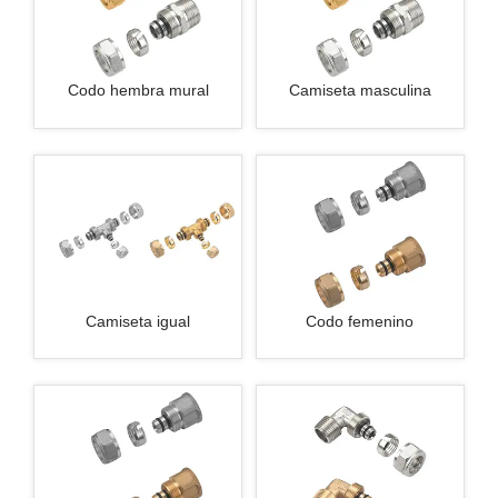
Codo hembra mural
Camiseta masculina
Camiseta igual
Codo femenino