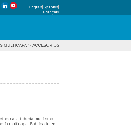
English
Spanish
Français
S MULTICAPA
>
ACCESORIOS DE COMPRESION
>
Tapa final