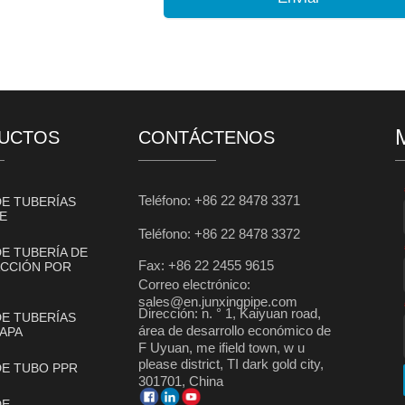
UCTOS
CONTÁCTENOS
Teléfono: +86 22 8478 3371
DE TUBERÍAS
E
Teléfono: +86 22 8478 3372
DE TUBERÍA DE
Fax: +86 22 2455 9615
CCIÓN POR
Correo electrónico:
sales@en.junxingpipe.com
Dirección: n. ° 1, Kaiyuan road,
DE TUBERÍAS
área de desarrollo económico de
APA
F Uyuan, me ifield town, w u
please district, TI dark gold city,
DE TUBO PPR
301701, China
DE