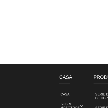
CASA
PROD
CASA
SERIE 
DE HDP
SOBRE
NOSOTROS
SERIE 