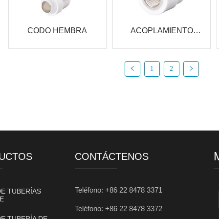
CODO HEMBRA
ACOPLAMIENTO
FEMENINO
1
2
UCTOS
CONTÁCTENOS
Teléfono: +86 22 8478 3371
DE TUBERÍAS
E
Teléfono: +86 22 8478 3372
DE TUBERÍA DE