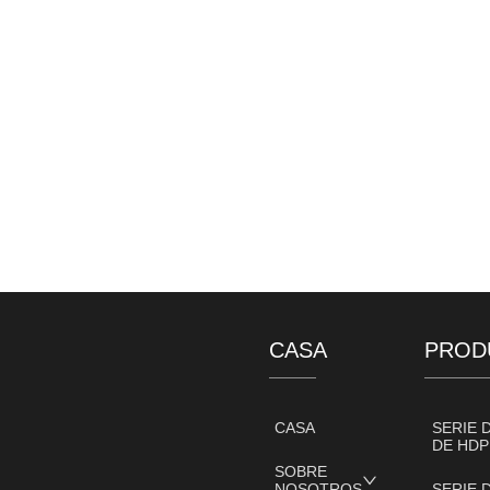
CASA
PROD
CASA
SERIE 
DE HDP
SOBRE
NOSOTROS
SERIE 