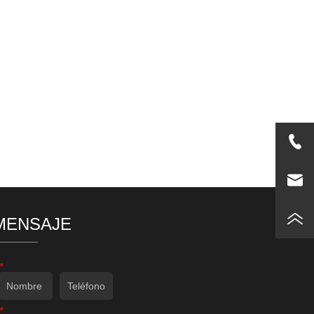
MENSAJE
*
*