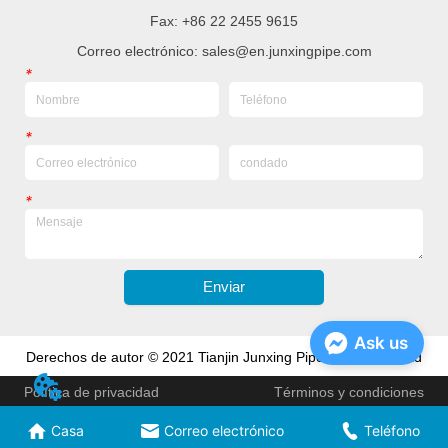
Fax: +86 22 2455 9615
Correo electrónico: sales@en.junxingpipe.com
*
*
*
Enviar
Ask us
Derechos de autor © 2021 Tianjin Junxing Pipe Group Co., Ltd
Política de privacidad
Términos y condiciones
Casa
Correo electrónico
Teléfono