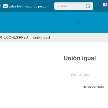
1
sales@en.junxingpipe.com
···
ONEXIONES PPSU
>
Unión igual
Unión igual
2019-09-06
No more data