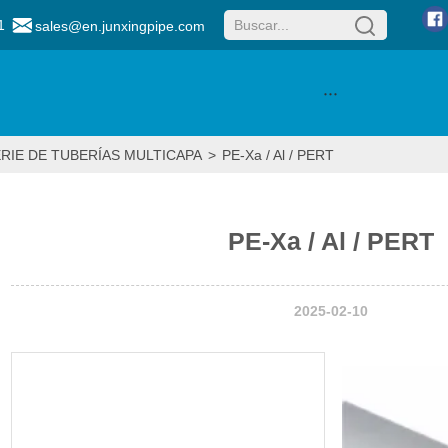
1
sales@en.junxingpipe.com
···
RIE DE TUBERÍAS MULTICAPA
>
PE-Xa / Al / PERT
PE-Xa / Al / PERT
2025-02-10